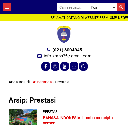
SELAMAT DATANG DI WEBSITE RESMI SMP NEGER
(021) 8004945
info.smpn35@gmail.com
Anda ada di :
Beranda
-
Prestasi
Arsip:
Prestasi
PRESTASI
BAHASA INDONESIA: Lomba mencipta
cerpen