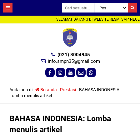
SELAMAT DATANG DI WEBSITE RESMI SMP NEGERI
(021) 8004945
info.smpn35@gmail.com
Anda ada di :
Beranda
-
Prestasi
-
BAHASA INDONESIA:
Lomba menulis artikel
BAHASA INDONESIA: Lomba
menulis artikel