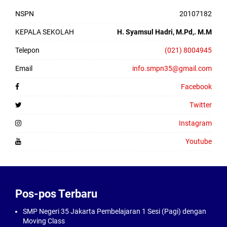
NSPN
20107182
KEPALA SEKOLAH
H. Syamsul Hadri, M.Pd,. M.M
Telepon
(021) 8004945
Email
info.smpn35@gmail.com
Facebook
Twitter
Instagram
Youtube
Pos-pos Terbaru
SMP Negeri 35 Jakarta Pembelajaran 1 Sesi (Pagi) dengan
Moving Class