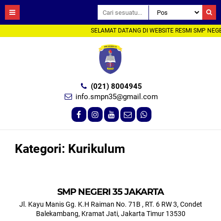
SELAMAT DATANG DI WEBSITE RESMI SMP NEGE
(021) 8004945
info.smpn35@gmail.com
Kategori:
Kurikulum
SMP NEGERI 35 JAKARTA
Jl. Kayu Manis Gg. K.H Raiman No. 71B , RT. 6 RW 3, Condet
Balekambang, Kramat Jati, Jakarta Timur 13530