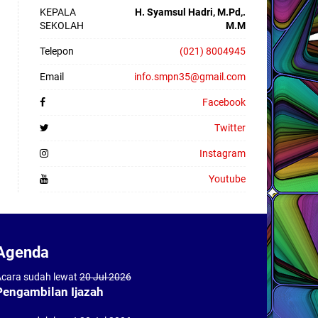
KEPALA
H. Syamsul Hadri, M.Pd,.
SEKOLAH
M.M
Telepon
(021) 8004945
Email
info.smpn35@gmail.com
Facebook
Twitter
Instagram
Youtube
Agenda
cara sudah lewat
20 Jul 2026
Pengambilan Ijazah