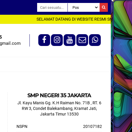
SELAMAT DATANG DI WEBSITE RESMI SMP NEGERI 3
5
gmail.com
SMP NEGERI 35 JAKARTA
Jl. Kayu Manis Gg. K.H Raiman No. 71B , RT. 6
RW 3, Condet Balekambang, Kramat Jati,
Jakarta Timur 13530
NSPN
20107182