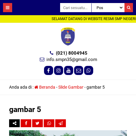
SELAMAT DATANG DI WEBSITE RESMI SMP NEGERI 3
(021) 8004945
info.smpn35@gmail.com
Anda ada di :
Beranda
-
Slide Gambar
-
gambar 5
gambar 5