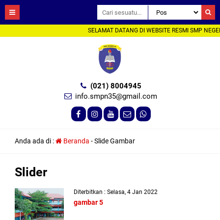
SELAMAT DATANG DI WEBSITE RESMI SMP NEGER
(021) 8004945
info.smpn35@gmail.com
Anda ada di :
Beranda
-
Slide Gambar
Slider
Diterbitkan : Selasa, 4 Jan 2022
gambar 5