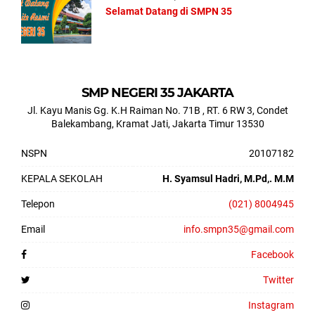
Selamat Datang di SMPN 35
SMP NEGERI 35 JAKARTA
Jl. Kayu Manis Gg. K.H Raiman No. 71B , RT. 6 RW 3, Condet
Balekambang, Kramat Jati, Jakarta Timur 13530
NSPN
20107182
KEPALA SEKOLAH
H. Syamsul Hadri, M.Pd,. M.M
Telepon
(021) 8004945
Email
info.smpn35@gmail.com
Facebook
Twitter
Instagram