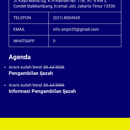
Jl. Kayu Manis Gg. K.H Raiman No. 71B , RT. 6 RW 3,
Condet Balekambang, Kramat Jati, Jakarta Timur 13530
TELEPON
(021) 8004945
EMAIL
info.smpn35@gmail.com
WHATSAPP
0
Agenda
Acara sudah lewat
20 Jul 2026
Pengambilan Ijazah
Acara sudah lewat
20 Jul 2006
Informasi Pengambilan Ijazah