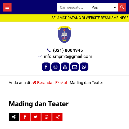
SELAMAT DATANG DI WEBSITE RESMI SMP NEGER
(021) 8004945
info.smpn35@gmail.com
Anda ada di :
Beranda
-
Ekskul
-
Mading dan Teater
Mading dan Teater