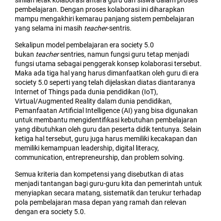
sinilah letak kolaborasi antara guru dan siswa dalam proses
pembelajaran. Dengan proses kolaborasi ini diharapkan
mampu mengakhiri kemarau panjang sistem pembelajaran
yang selama ini masih
teacher
-sentris.
Sekalipun model pembelajaran era society 5.0
bukan
teacher
sentries, namun fungsi guru tetap menjadi
fungsi utama sebagai penggerak konsep kolaborasi tersebut.
Maka ada tiga hal yang harus dimanfaatkan oleh guru di era
society 5.0 seperti yang telah dijelaskan diatas diantaranya
Internet of Things pada dunia pendidikan (IoT),
Virtual/Augmented Reality dalam dunia pendidikan,
Pemanfaatan Artificial Intelligence (AI) yang bisa digunakan
untuk membantu mengidentifikasi kebutuhan pembelajaran
yang dibutuhkan oleh guru dan peserta didik tentunya. Selain
ketiga hal tersebut, guru juga harus memiliki kecakapan dan
memiliki kemampuan leadership, digital literacy,
communication, entrepreneurship, dan problem solving.
Semua kriteria dan kompetensi yang disebutkan di atas
menjadi tantangan bagi guru-guru kita dan pemerintah untuk
menyiapkan secara matang, sistematik dan terukur terhadap
pola pembelajaran masa depan yang ramah dan relevan
dengan era society 5.0.