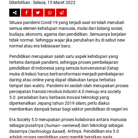
Diterbitkan :
Selasa, 15 Maret 2022
Situasi pandemi Covid-19 yang terjadi saat ini telah merubah
semua elemen kehidupan manusia, mulai dari bidang sosial,
budaya, ekonomi, agama dan pendidikan. Semuanya berjalan
tidak normal. Sehingga wajar jika perubahan itu di sebut new
normal atau era kebiasaan baru.
Pendidikan merupakan salah satu aspek kehidupan yang
terkena dampak pandemi, sehingga proses pembelajaran
pendidikan di Indonesia yang semula konvensional (tatap
muka di kelas) harus bertransformasi menjadi pembelajaran
daring atau online yang dapat dilakukan tanpa terbatas
tempat dan waktu. Pandemi ini seolah-olah merupakan proses
percepatan transisi revolusi industri 4.0 menuju era society
5.0. peradaban baru berbasis inovasi teknologi yang
diperkenalkan Jepang tahun 2019 silam, perlu diakui
memberikan dampak besar bagi sektor pendidikan di negeri ini.
Era Society 5.0 merupakan proses kolaborasi antara manusia
sebagai pusatnya (
human–centered
) dan teknologi sebagai
dasarnya (
technology based
). Artinya. Pendidikan era 5.0
adalah proses pendidikan yang menitik beratkan pada