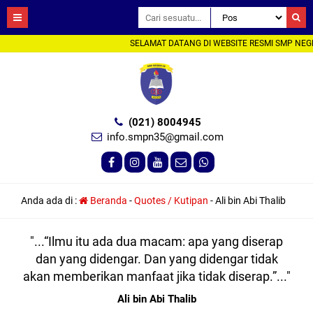
SELAMAT DATANG DI WEBSITE RESMI SMP NEG
(021) 8004945
info.smpn35@gmail.com
Anda ada di :
Beranda
-
Quotes / Kutipan
-
Ali bin Abi Thalib
"...“Ilmu itu ada dua macam: apa yang diserap
dan yang didengar. Dan yang didengar tidak
akan memberikan manfaat jika tidak diserap.”..."
Ali bin Abi Thalib