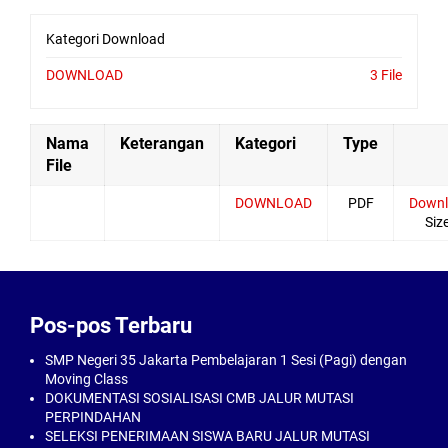
Kategori Download
DOWNLOAD
3 File
Nama
Keterangan
Kategori
Type
File
DOWNLOAD
PDF
Down
Size
Pos-pos Terbaru
SMP Negeri 35 Jakarta Pembelajaran 1 Sesi (Pagi) dengan
Moving Class
DOKUMENTASI SOSIALISASI CMB JALUR MUTASI
PERPINDAHAN
SELEKSI PENERIMAAN SISWA BARU JALUR MUTASI