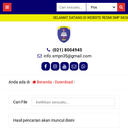
SELAMAT DATANG DI WEBSITE RESMI SMP NEGE
(021) 8004945
info.smpn35@gmail.com
Anda ada di :
Beranda
-
Download
-
Cari File
Hasil pencarian akan muncul disini